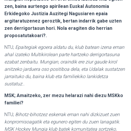
zen, baina aurtengo apirilean Euskal Autonomia
Erkidegoko Justizia Auzitegi Nagusiaren epaia
argitaratuzenez geroztik, bertan indarrik gabe uzten
zen derrigortasun hori. Nola eragiten dio herrian
proposatutakoari?.
NTU;
Epaitegiak egoera aldatu du, klub batean izena eman
ahal izateko Multikirolean parte hartzeko derrigortasuna
ezabat zenbaitu. Mungian, oraindik ere ziur gaude kirol
anitzeko jarduera oso positiboa dela, eta Udalak sustatzen
jarraituko du, baina klub eta familiekiko lankidetza
sustatuz..
MSK; Amaitzeko, zer mezu helarazi nahi diezu MSKko
familiei?
NTU;
Bihotz-bihotzez eskerrak eman nahi dizkizuet zuen
konpromisoagatik eta egunero egiten du zuen lanagatik.
MSK Hockey Mungia klub batek komunitatea sortzeko,