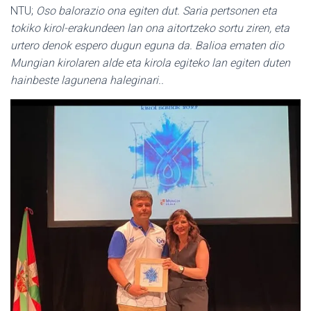
NTU;
Oso balorazio ona egiten dut. Saria pertsonen eta
tokiko kirol-erakundeen lan ona aitortzeko sortu ziren, eta
urtero denok espero dugun eguna da. Balioa ematen dio
Mungian kirolaren alde eta kirola egiteko lan egiten duten
hainbeste lagunena haleginari..