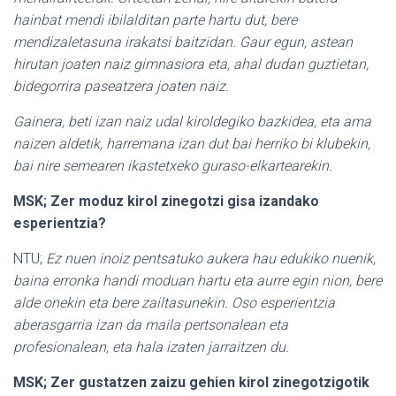
hainbat mendi ibilalditan parte hartu dut, bere
mendizaletasuna irakatsi baitzidan. Gaur egun, astean
hirutan joaten naiz gimnasiora eta, ahal dudan guztietan,
bidegorrira paseatzera joaten naiz.
Gainera, beti izan naiz udal kiroldegiko bazkidea, eta ama
naizen aldetik, harremana izan dut bai herriko bi klubekin,
bai nire semearen ikastetxeko guraso-elkartearekin.
MSK; Zer moduz kirol zinegotzi gisa izandako
esperientzia?
NTU;
Ez nuen inoiz pentsatuko aukera hau edukiko nuenik,
baina erronka handi moduan hartu eta aurre egin nion, bere
alde onekin eta bere zailtasunekin. Oso esperientzia
aberasgarria izan da maila pertsonalean eta
profesionalean, eta hala izaten jarraitzen du.
MSK; Zer gustatzen zaizu gehien kirol zinegotzigotik