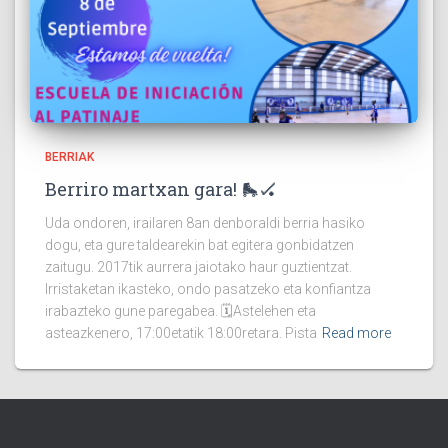
BERRIAK
Berriro martxan gara! 🛼🏑
Uda ondoren, irailaren 8an denboraldi berria hasiko
dogu, eta gure taldearekin bat egitera gonbidatzen
zaitugu. 2017tik aurrera jaiotako haur guztientzat.
Irristaketan ikasteko, ondo pasatzeko eta konfiantza
irabazteko gune paregabea. 🗓️Astelehen eta
asteazkenero, 17:00etatik 18:00retara. Pista
Read more