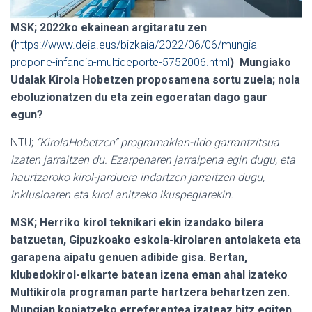
MSK;
2022ko ekainean argitaratu zen
(
https://www.deia.eus/bizkaia/2022/06/06/mungia-
propone-infancia-multideporte-5752006.html
) Mungiako
Udalak Kirola Hobetzen proposamena sortu zuela; nola
eboluzionatzen du eta zein egoeratan dago gaur
egun?
.
NTU;
“KirolaHobetzen” programaklan-ildo garrantzitsua
izaten jarraitzen du. Ezarpenaren jarraipena egin dugu, eta
haurtzaroko kirol-jarduera indartzen jarraitzen dugu,
inklusioaren eta kirol anitzeko ikuspegiarekin.
MSK; Herriko kirol teknikari ekin izandako bilera
batzuetan, Gipuzkoako eskola-kirolaren antolaketa eta
garapena aipatu genuen adibide gisa. Bertan,
klubedokirol-elkarte batean izena eman ahal izateko
Multikirola programan parte hartzera behartzen zen.
Mungian kopiatzeko erreferentea izateaz hitz egiten