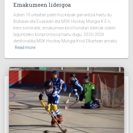
Emakumeen lidergoa
Azken 10 urteetan patin hockeyak garrantzia hartu du
Bizkaian eta Euskadin eta MSK Hockey Mungia K.E.n,
bere sorreratik, emakumeei kirol honetan liderrak izaten
laguntzeko konpromisoa hartu dugu. 2025/2026
denboraldia MSK Hockey Mungia Kriol Elkartean amaitu
Read more