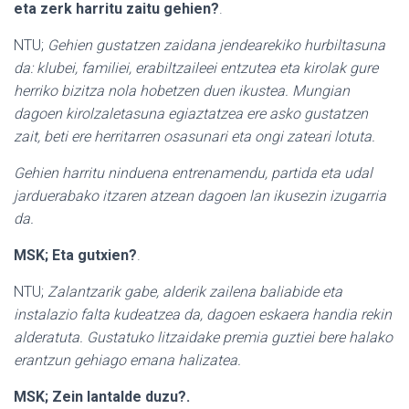
eta zerk harritu zaitu gehien?
.
NTU;
Gehien gustatzen zaidana jendearekiko hurbiltasuna
da: klubei, familiei, erabiltzaileei entzutea eta kirolak gure
herriko bizitza nola hobetzen duen ikustea. Mungian
dagoen kirolzaletasuna egiaztatzea ere asko gustatzen
zait, beti ere herritarren osasunari eta ongi zateari lotuta.
Gehien harritu ninduena entrenamendu, partida eta udal
jarduerabako itzaren atzean dagoen lan ikusezin izugarria
da.
MSK; Eta gutxien?
.
NTU;
Zalantzarik gabe, alderik zailena baliabide eta
instalazio falta kudeatzea da, dagoen eskaera handia rekin
alderatuta. Gustatuko litzaidake premia guztiei bere halako
erantzun gehiago emana halizatea.
MSK; Zein lantalde duzu?.