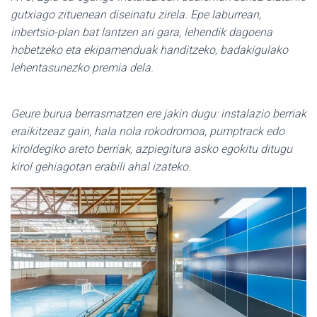
gutxiago zituenean diseinatu zirela. Epe laburrean,
inbertsio-plan bat lantzen ari gara, lehendik dagoena
hobetzeko eta ekipamenduak handitzeko, badakigulako
lehentasunezko premia dela.
Geure burua berrasmatzen ere jakin dugu: instalazio berriak
eraikitzeaz gain, hala nola rokodromoa, pumptrack edo
kiroldegiko areto berriak, azpiegitura asko egokitu ditugu
kirol gehiagotan erabili ahal izateko.