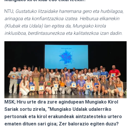
NTU;
Gustatuko litzaidake harremana gero eta hurbilagoa,
arinagoa eta konfiantzazkoa izatea. Helburua elkarrekin
(Klubak eta Udala) lan egitea da, Mungiako kirola
inklusiboa, berdintasunezkoa eta kalitatezkoa izan dadin.
MSK; Hiru urte dira zure agindupean Mungiako Kirol
Sariak sortu zirela, “Mungiako Udalak udalerriko
pertsonak eta kirol erakundeak aintzatesteko urtero
ematen dituen sari gisa; Zer balorazio egiten duzu?