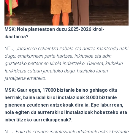
MSK; Nola planteatzen duzu 2025-2026 kirol-
ikastaroa?
.
NTU;
Jardueren eskaintza zabala eta anitza mantendu nahi
dugu, emakumeen parte-hartzea, inklusioa eta adin
guztietako pertsonen kirola indartzeko. Gainera, klubekin
lankidetza estuan jarraituko dugu, hasitako lanari
jarraipena emateko.
MSK; Gaur egun, 17000 biztanle baino gehiago ditu
herriak, baina udal kirol instalazioak 8.000 biztanle
ginenean zeudenen antzekoak dira ia. Epe laburrean,
nola egiten du aurrerakirol instalazioak hobetzeko eta
inbertitzeko aurreikuspenak?.
NTU;
Egia da egungo instalazioak udalerriak askoz biztanle