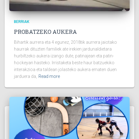
BERRIAK
PROBATZEKO AUKERA
Bihartik aurrera eta 4 egunez, 2018tik aurrera jaiotako
haurrak dituzten familiek ate irekien jardunaldietara
hurbiltzeko aukera izango dute, patinajean eta patin-
hockeyan hasteko. Irristaketa beste haur batzuekiko
interakzioa eta taldean jolasteko aukera ematen duen
jarduera da,
Read more