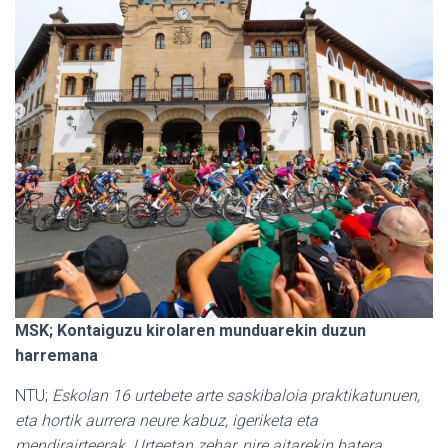
MSK; Kontaiguzu kirolaren munduarekin duzun
harremana
NTU;
Eskolan 16 urtebete arte saskibaloia praktikatunuen,
eta hortik aurrera neure kabuz, igeriketa eta
mendirairteerak. Urteetan zehar, nire aitarekin batera