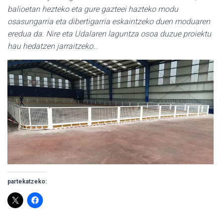
balioetan hezteko eta gure gazteei hazteko modu
osasungarria eta dibertigarria eskaintzeko duen moduaren
eredua da. Nire eta Udalaren laguntza osoa duzue proiektu
hau hedatzen jarraitzeko..
partekatzeko: