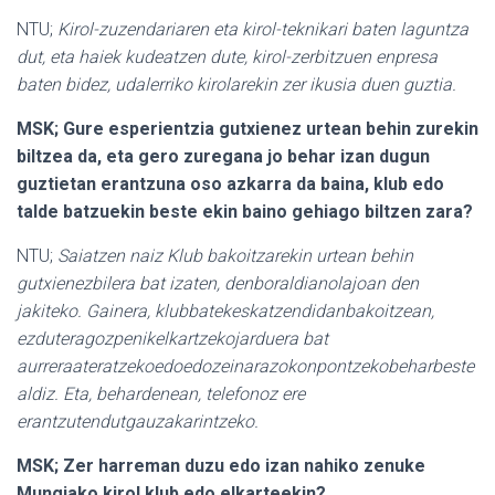
NTU;
Kirol-zuzendariaren eta kirol-teknikari baten laguntza
dut, eta haiek kudeatzen dute, kirol-zerbitzuen enpresa
baten bidez, udalerriko kirolarekin zer ikusia duen guztia.
MSK; Gure esperientzia gutxienez urtean behin zurekin
biltzea da, eta gero zuregana jo behar izan dugun
guztietan erantzuna oso azkarra da baina, klub edo
talde batzuekin beste ekin baino gehiago biltzen zara?
NTU;
Saiatzen naiz Klub bakoitzarekin urtean behin
gutxienezbilera bat izaten, denboraldianolajoan den
jakiteko. Gainera, klubbatekeskatzendidanbakoitzean,
ezduteragozpenikelkartzekojarduera bat
aurreraateratzekoedoedozeinarazokonpontzekobeharbeste
aldiz. Eta, behardenean, telefonoz ere
erantzutendutgauzakarintzeko.
MSK; Zer harreman duzu edo izan nahiko zenuke
Mungiako kirol klub edo elkarteekin?