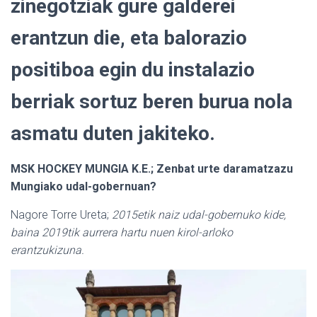
zinegotziak gure galderei
erantzun die, eta balorazio
positiboa egin du instalazio
berriak sortuz beren burua nola
asmatu duten jakiteko.
MSK HOCKEY MUNGIA K.E.; Zenbat urte daramatzazu
Mungiako udal-gobernuan?
Nagore Torre Ureta;
2015etik naiz udal-gobernuko kide,
baina 2019tik aurrera hartu nuen kirol-arloko
erantzukizuna.